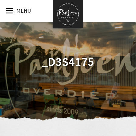
MENU
_D3S4175