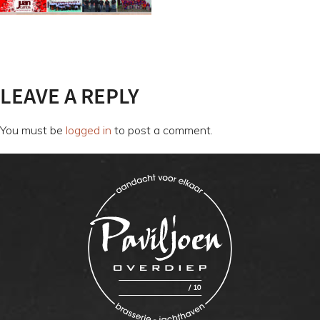
LEAVE A REPLY
You must be
logged in
to post a comment.
/
10